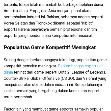
tertentu, tetapi telah merambah ke berbagai belahan dunia.
Amerika Utara, Eropa, dan Asia menjadi pusat utama
pertumbuhan industri ini. Bahkan, beberapa negara seperti
Korea Selatan dan Tiongkok dikenal sebagai "kiblat"
esports karena banyaknya pemain profesional dan tim
esports yang mendominasi kompetisi internasional.
Popularitas Game Kompetitif Meningkat
Seiring dengan berkembangnya teknologi, popularitas game
kompetitif semakin meningkat.
Perkembangan esports di
dunia
terlihat dari game seperti Dota 2, League of Legends,
Counter-Strike: Global Offensive (CS:GO), dan Valorant yang
menjadi sorotan utama dalam industri ini. Setiap tahunnya,
jumlah pemain yang bergabung dalam komunitas esports
terus bertambah.
Faktor lain yang membuat game esports semakin populer