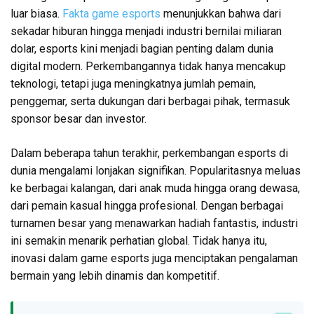
luar biasa.
Fakta game esports
menunjukkan bahwa dari
sekadar hiburan hingga menjadi industri bernilai miliaran
dolar, esports kini menjadi bagian penting dalam dunia
digital modern. Perkembangannya tidak hanya mencakup
teknologi, tetapi juga meningkatnya jumlah pemain,
penggemar, serta dukungan dari berbagai pihak, termasuk
sponsor besar dan investor.
Dalam beberapa tahun terakhir, perkembangan esports di
dunia mengalami lonjakan signifikan. Popularitasnya meluas
ke berbagai kalangan, dari anak muda hingga orang dewasa,
dari pemain kasual hingga profesional. Dengan berbagai
turnamen besar yang menawarkan hadiah fantastis, industri
ini semakin menarik perhatian global. Tidak hanya itu,
inovasi dalam game esports juga menciptakan pengalaman
bermain yang lebih dinamis dan kompetitif.