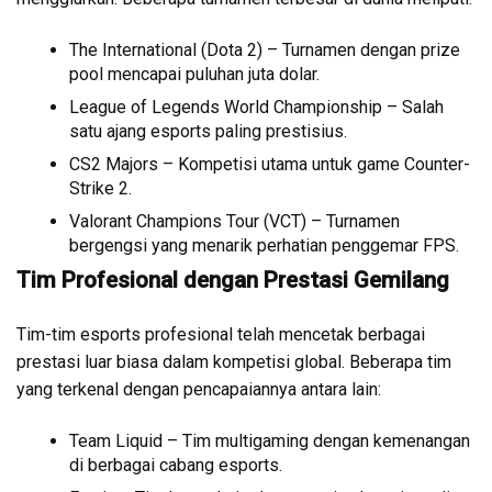
The International (Dota 2) – Turnamen dengan prize
pool mencapai puluhan juta dolar.
League of Legends World Championship – Salah
satu ajang esports paling prestisius.
CS2 Majors – Kompetisi utama untuk game Counter-
Strike 2.
Valorant Champions Tour (VCT) – Turnamen
bergengsi yang menarik perhatian penggemar FPS.
Tim Profesional dengan Prestasi Gemilang
Tim-tim esports profesional telah mencetak berbagai
prestasi luar biasa dalam kompetisi global. Beberapa tim
yang terkenal dengan pencapaiannya antara lain:
Team Liquid – Tim multigaming dengan kemenangan
di berbagai cabang esports.